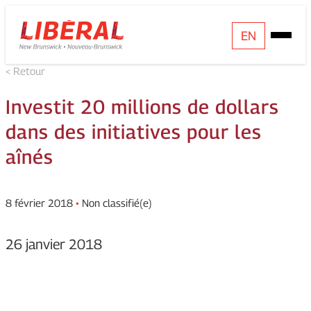
Skip
Homepage
EN
Open
to
Link
Mobile
content
< Retour
Menu
Investit 20 millions de dollars
dans des initiatives pour les
aînés
8 février 2018
•
Non classifié(e)
26 janvier 2018