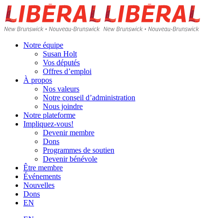
Skip
Homepage
Home
to
Link
Link
content
Notre équipe
Susan Holt
Vos députés
Offres d’emploi
À propos
Nos valeurs
Notre conseil d’administration
Nous joindre
Notre plateforme
Impliquez-vous!
Devenir membre
Dons
Programmes de soutien
Devenir bénévole
Être membre
Événements
Nouvelles
Dons
EN