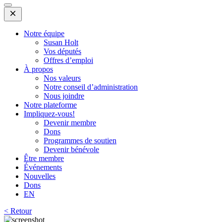
Open
Mobile
Menu
Notre équipe
Susan Holt
Vos députés
Offres d’emploi
À propos
Nos valeurs
Notre conseil d’administration
Nous joindre
Notre plateforme
Impliquez-vous!
Devenir membre
Dons
Programmes de soutien
Devenir bénévole
Être membre
Événements
Nouvelles
Dons
EN
< Retour