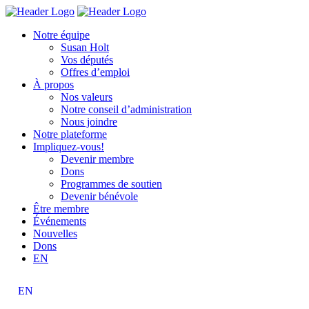
Skip
Homepage
Homepage
to
Link
Link
Notre équipe
content
Susan Holt
Vos députés
Offres d’emploi
À propos
Nos valeurs
Notre conseil d’administration
Nous joindre
Notre plateforme
Impliquez-vous!
Devenir membre
Dons
Programmes de soutien
Devenir bénévole
Être membre
Événements
Nouvelles
Dons
EN
EN