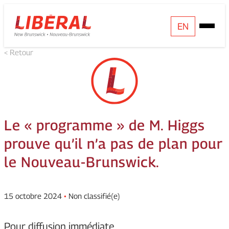
Skip
Homepage
EN
Open
to
Link
Mobile
content
< Retour
Menu
Le « programme » de M. Higgs
prouve qu’il n’a pas de plan pour
le Nouveau-Brunswick.
15 octobre 2024
•
Non classifié(e)
Pour diffusion immédiate