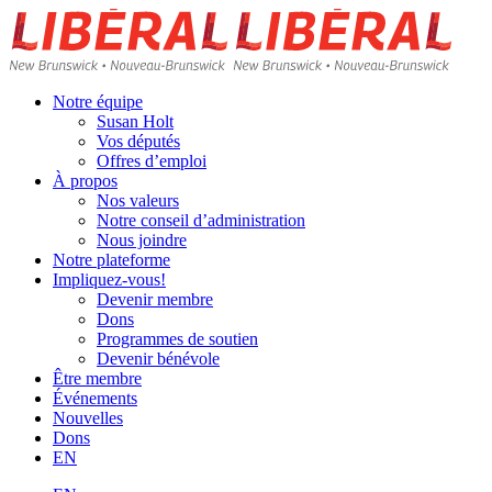
Skip
Homepage
Home
to
Link
Link
content
Notre équipe
Susan Holt
Vos députés
Offres d’emploi
À propos
Nos valeurs
Notre conseil d’administration
Nous joindre
Notre plateforme
Impliquez-vous!
Devenir membre
Dons
Programmes de soutien
Devenir bénévole
Être membre
Événements
Nouvelles
Dons
EN