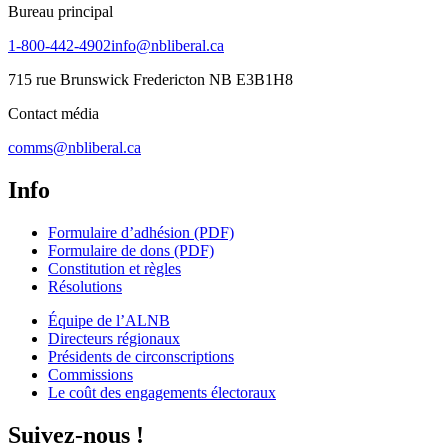
Bureau principal
1-800-442-4902
info@nbliberal.ca
715 rue Brunswick Fredericton NB E3B1H8
Contact média
comms@nbliberal.ca
Info
Formulaire d’adhésion (PDF)
Formulaire de dons (PDF)
Constitution et règles
Résolutions
Équipe de l’ALNB
Directeurs régionaux
Présidents de circonscriptions
Commissions
Le coût des engagements électoraux
Suivez-nous !