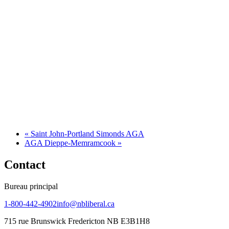
«
Saint John-Portland Simonds AGA
AGA Dieppe-Memramcook
»
Contact
Bureau principal
1-800-442-4902
info@nbliberal.ca
715 rue Brunswick Fredericton NB E3B1H8