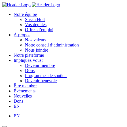
Skip
Homepage
Homepage
to
Link
Link
Notre équipe
content
Susan Holt
Vos députés
Offres d’emploi
À propos
Nos valeurs
Notre conseil d’administration
Nous joindre
Notre plateforme
Impliquez-vous!
Devenir membre
Dons
Programmes de soutien
Devenir bénévole
Être membre
Événements
Nouvelles
Dons
EN
EN