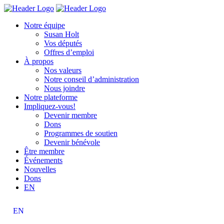
Skip
Homepage
Homepage
to
Link
Link
Notre équipe
content
Susan Holt
Vos députés
Offres d’emploi
À propos
Nos valeurs
Notre conseil d’administration
Nous joindre
Notre plateforme
Impliquez-vous!
Devenir membre
Dons
Programmes de soutien
Devenir bénévole
Être membre
Événements
Nouvelles
Dons
EN
EN