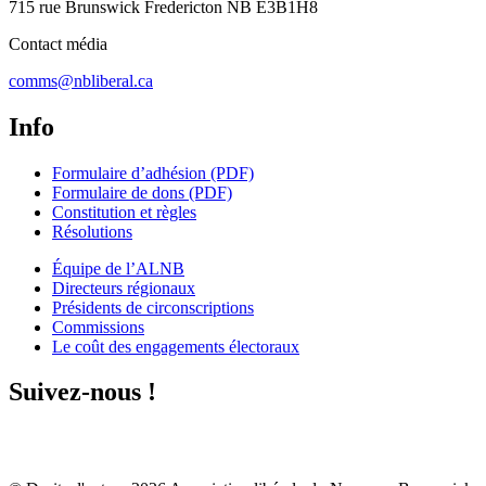
715 rue Brunswick Fredericton NB E3B1H8
Contact média
comms@nbliberal.ca
Info
Formulaire d’adhésion (PDF)
Formulaire de dons (PDF)
Constitution et règles
Résolutions
Équipe de l’ALNB
Directeurs régionaux
Présidents de circonscriptions
Commissions
Le coût des engagements électoraux
Suivez-nous !