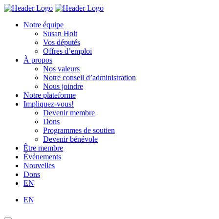
Skip
Homepage
Homepage
to
Link
Link
Notre équipe
content
Susan Holt
Vos députés
Offres d’emploi
À propos
Nos valeurs
Notre conseil d’administration
Nous joindre
Notre plateforme
Impliquez-vous!
Devenir membre
Dons
Programmes de soutien
Devenir bénévole
Être membre
Événements
Nouvelles
Dons
EN
EN