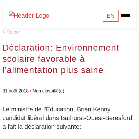
Skip
Homepage
EN
Open
to
Link
Mobile
content
< Retour
Menu
Déclaration: Environnement
scolaire favorable à
l’alimentation plus saine
31 août 2018
•
Non classifié(e)
Le ministre de l’Éducation, Brian Kenny,
candidat libéral dans Bathurst-Ouest-Beresford,
a fait la déclaration suivante: