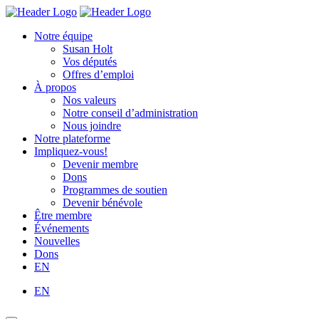
Skip
Homepage
Homepage
to
Link
Link
Notre équipe
content
Susan Holt
Vos députés
Offres d’emploi
À propos
Nos valeurs
Notre conseil d’administration
Nous joindre
Notre plateforme
Impliquez-vous!
Devenir membre
Dons
Programmes de soutien
Devenir bénévole
Être membre
Événements
Nouvelles
Dons
EN
EN