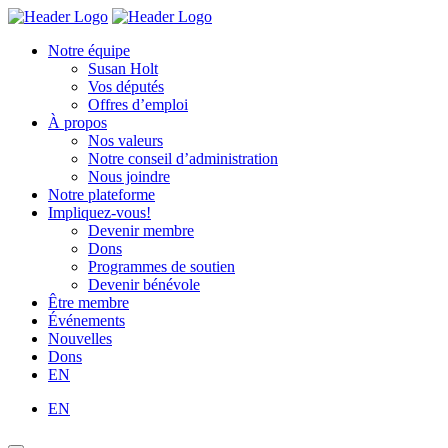
Skip
Homepage
Homepage
to
Link
Link
Notre équipe
content
Susan Holt
Vos députés
Offres d’emploi
À propos
Nos valeurs
Notre conseil d’administration
Nous joindre
Notre plateforme
Impliquez-vous!
Devenir membre
Dons
Programmes de soutien
Devenir bénévole
Être membre
Événements
Nouvelles
Dons
EN
EN