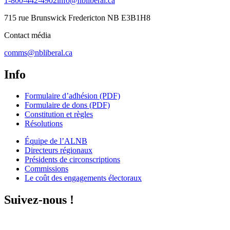
1-800-442-4902
info@nbliberal.ca
715 rue Brunswick Fredericton NB E3B1H8
Contact média
comms@nbliberal.ca
Info
Formulaire d’adhésion (PDF)
Formulaire de dons (PDF)
Constitution et règles
Résolutions
Équipe de l’ALNB
Directeurs régionaux
Présidents de circonscriptions
Commissions
Le coût des engagements électoraux
Suivez-nous !