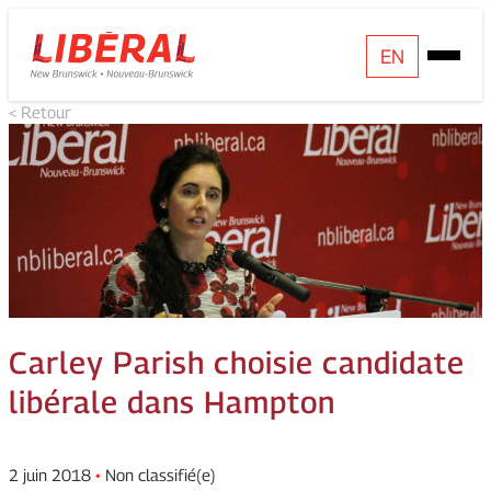
Skip
Homepage
EN
Open
to
Link
Mobile
content
< Retour
Menu
Carley Parish choisie candidate
libérale dans Hampton
2 juin 2018
•
Non classifié(e)