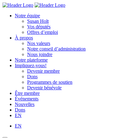
Skip
Homepage
Homepage
to
Link
Link
Notre équipe
content
Susan Holt
Vos députés
Offres d’emploi
À propos
Nos valeurs
Notre conseil d’administration
Nous joindre
Notre plateforme
Impliquez-vous!
Devenir membre
Dons
Programmes de soutien
Devenir bénévole
Être membre
Événements
Nouvelles
Dons
EN
EN