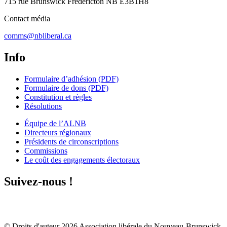
715 rue Brunswick Fredericton NB E3B1H8
Contact média
comms@nbliberal.ca
Info
Formulaire d’adhésion (PDF)
Formulaire de dons (PDF)
Constitution et règles
Résolutions
Équipe de l’ALNB
Directeurs régionaux
Présidents de circonscriptions
Commissions
Le coût des engagements électoraux
Suivez-nous !
© Droits d'auteur
2026
Association libérale du Nouveau-Brunswick