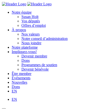
Skip
Homepage
Homepage
to
Link
Link
Notre équipe
content
Susan Holt
Vos députés
Offres d’emploi
À propos
Nos valeurs
Notre conseil d’administration
Nous joindre
Notre plateforme
Impliquez-vous!
Devenir membre
Dons
Programmes de soutien
Devenir bénévole
Être membre
Événements
Nouvelles
Dons
EN
EN