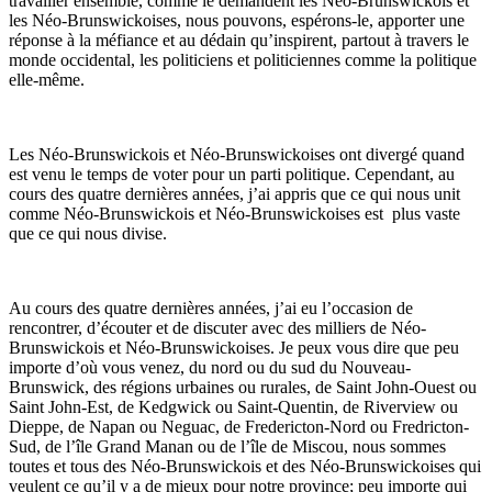
travailler ensemble, comme le demandent les Néo-Brunswickois et
les Néo-Brunswickoises, nous pouvons, espérons-le, apporter une
réponse à la méfiance et au dédain qu’inspirent, partout à travers le
monde occidental, les politiciens et politiciennes comme la politique
elle-même.
Les Néo-Brunswickois et Néo-Brunswickoises ont divergé quand
est venu le temps de voter pour un parti politique. Cependant, au
cours des quatre dernières années, j’ai appris que ce qui nous unit
comme Néo-Brunswickois et Néo-Brunswickoises est plus vaste
que ce qui nous divise.
Au cours des quatre dernières années, j’ai eu l’occasion de
rencontrer, d’écouter et de discuter avec des milliers de Néo-
Brunswickois et Néo-Brunswickoises. Je peux vous dire que peu
importe d’où vous venez, du nord ou du sud du Nouveau-
Brunswick, des régions urbaines ou rurales, de Saint John-Ouest ou
Saint John-Est, de Kedgwick ou Saint-Quentin, de Riverview ou
Dieppe, de Napan ou Neguac, de Fredericton-Nord ou Fredricton-
Sud, de l’île Grand Manan ou de l’île de Miscou, nous sommes
toutes et tous des Néo-Brunswickois et des Néo-Brunswickoises qui
veulent ce qu’il y a de mieux pour notre province; peu importe qui