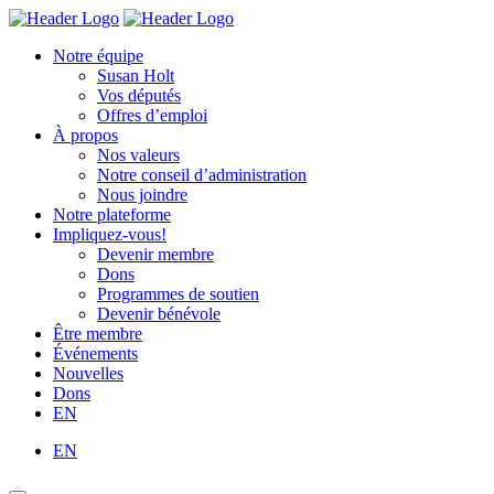
Skip
Homepage
Homepage
to
Link
Link
Notre équipe
content
Susan Holt
Vos députés
Offres d’emploi
À propos
Nos valeurs
Notre conseil d’administration
Nous joindre
Notre plateforme
Impliquez-vous!
Devenir membre
Dons
Programmes de soutien
Devenir bénévole
Être membre
Événements
Nouvelles
Dons
EN
EN