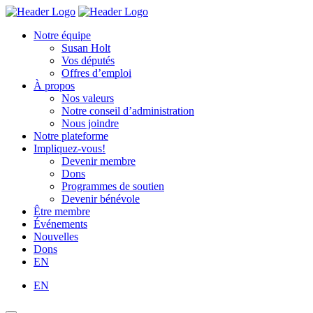
Skip
Homepage
Homepage
to
Link
Link
Notre équipe
content
Susan Holt
Vos députés
Offres d’emploi
À propos
Nos valeurs
Notre conseil d’administration
Nous joindre
Notre plateforme
Impliquez-vous!
Devenir membre
Dons
Programmes de soutien
Devenir bénévole
Être membre
Événements
Nouvelles
Dons
EN
EN