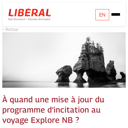
Skip
Homepage
EN
Open
to
Link
Mobile
content
< Retour
Menu
À quand une mise à jour du
programme d’incitation au
voyage Explore NB ?