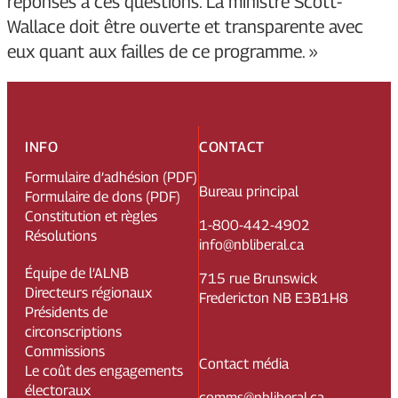
réponses à ces questions. La ministre Scott-
Wallace doit être ouverte et transparente avec
eux quant aux failles de ce programme. »
INFO
CONTACT
Formulaire d’adhésion (PDF)
Bureau principal
Formulaire de dons (PDF)
Constitution et règles
1-800-442-4902
Résolutions
info@nbliberal.ca
Équipe de l’ALNB
715 rue Brunswick
Directeurs régionaux
Fredericton NB E3B1H8
Présidents de
circonscriptions
Commissions
Contact média
Le coût des engagements
électoraux
comms@nbliberal.ca