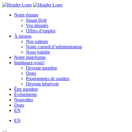
Skip
Homepage
Homepage
to
Link
Link
Notre équipe
content
Susan Holt
Vos députés
Offres d’emploi
À propos
Nos valeurs
Notre conseil d’administration
Nous joindre
Notre plateforme
Impliquez-vous!
Devenir membre
Dons
Programmes de soutien
Devenir bénévole
Être membre
Événements
Nouvelles
Dons
EN
EN