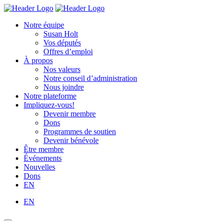
Skip
Homepage
Homepage
to
Link
Link
Notre équipe
content
Susan Holt
Vos députés
Offres d’emploi
À propos
Nos valeurs
Notre conseil d’administration
Nous joindre
Notre plateforme
Impliquez-vous!
Devenir membre
Dons
Programmes de soutien
Devenir bénévole
Être membre
Événements
Nouvelles
Dons
EN
EN