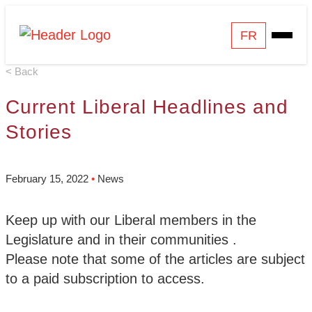
Skip
Homepage
FR
Open
to
Link
Mobile
content
< Back
Menu
Current Liberal Headlines and
Stories
February 15, 2022
•
News
Keep up with our Liberal members in the
Legislature and in their communities .
Please note that some of the articles are subject
to a paid subscription to access.